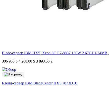
Blade-сервер IBM HX5, Xeon 8C E7-8837 130W 2.67GHz/24MB, 
306 958 р
4 268.00 $
3 893.50 €
Блейд-сервер IBM BladeCenter HX5
7873D1U