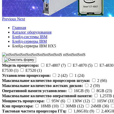
Previous
Next
Главная
Каталог оборудования
Блейд-системы IBM
Блейд-серверы IBM
Блейд-серверы IBM HX5
Модель процессора:
E7-4807 (7)
E7-4870 (5)
E7-4830 
E7530 (1)
E7520 (1)
Установлено процессоров:
2 (42)
1 (24)
Максимальное количество процессоров штуки:
2 (66)
Максимальное количество жестких дисков:
2 (59)
Оперативной памяти установлено:
16GB (9)
8GB (23)
Максимальное количество оперативной памяти:
1,25TB (
Мощность процессора:
95W (6)
130W (12)
105W (33
Кэш процессора:
18MB (10)
30MB (12)
24MB (36)
Тактовая частота процессора ГГц:
1,86GHz (9)
2,40GH