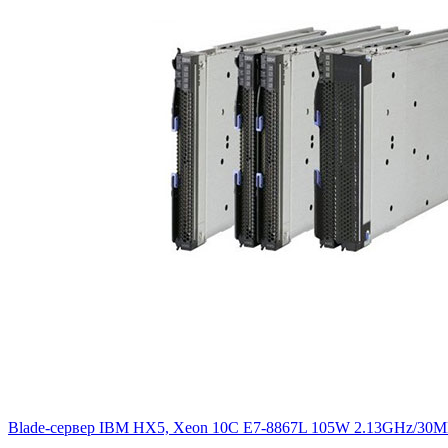
Blade-сервер IBM HX5, Xeon 10C E7-8867L 105W 2.13GHz/30M