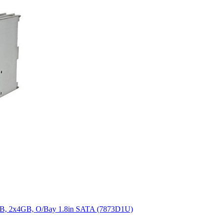
B, 2x4GB, O/Bay 1.8in SATA (7873D1U)