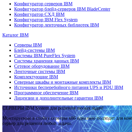
Конфигуратор серверов IBM
Конфигуратор блейд-серверов IBM BladeCenter
Конфигуратор СХД IBM
Конфигуратор IBM Flex System
Конфигуратор ленточных библиотек IBM
Каталог IBM
Серверы IBM
Блейд-системы IBM
Системы IBM PureFlex System
Системы хранения данных IBM
Сетевое оборудование IBM
Ленточные системы IBM
Комплектующие IBM
Северные шкафы и монтажные комплекты IBM
Источники бесперебойного питания UPS и PDU IBM
Программное обеспечение IBM
Лицензии и дополнительные гарантии IBM
СЕРВЕРЫ IBM System для решения любых задач!
Монтируемые в стойку серверы x86 идеально подходят для ко
сервер для решения любой задачи.