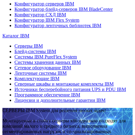
Конфигуратор серверов IBM
Конфигуратор блейд-серверов IBM BladeCenter
Конфигуратор СХД IBM
Конфигуратор IBM Flex System
Конфигуратор ленточных библиотек IBM
Каталог IBM
Серверы IBM
Блейд-системы IBM
Системы IBM PureFlex System
Системы хранения данных IBM
Сетевое оборудование IBM
Ленточные системы IBM
Комплектующие IBM
Северные шкафы и монтажные комплекты IBM
Источники бесперебойного питания UPS и PDU IBM
Программное обеспечение IBM
Лицензии и дополнительные гарантии IBM
СЕРВЕРЫ IBM System для решения любых задач!
Монтируемые в стойку серверы x86 идеально подходят для
компаний малого и среднего бизнеса, выполнения
сегментированных нагрузок и специализированных