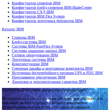
Конфигуратор серверов IBM
Конфигуратор блейд-серверов IBM BladeCenter
Конфигуратор СХД IBM
Конфигуратор IBM Flex System
Конфигуратор ленточных библиотек IBM
Каталог IBM
Серверы IBM
Блейд-системы IBM
Системы IBM PureFlex System
Системы хранения данных IBM
Сетевое оборудование IBM
Ленточные системы IBM
Комплектующие IBM
Северные шкафы и монтажные комплекты IBM
Источники бесперебойного питания UPS и PDU IBM
Программное обеспечение IBM
Лицензии и дополнительные гарантии IBM
СЕРВЕРЫ IBM System для решения любых задач!
Монтируемые в стойку серверы x86 идеально подходят для
компаний малого и среднего бизнеса, выполнения
сегментированных нагрузок и специализированных