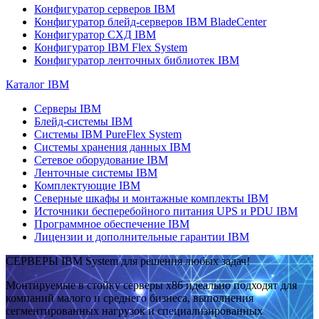
Конфигуратор серверов IBM
Конфигуратор блейд-серверов IBM BladeCenter
Конфигуратор СХД IBM
Конфигуратор IBM Flex System
Конфигуратор ленточных библиотек IBM
Каталог IBM
Серверы IBM
Блейд-системы IBM
Системы IBM PureFlex System
Системы хранения данных IBM
Сетевое оборудование IBM
Ленточные системы IBM
Комплектующие IBM
Северные шкафы и монтажные комплекты IBM
Источники бесперебойного питания UPS и PDU IBM
Программное обеспечение IBM
Лицензии и дополнительные гарантии IBM
СЕРВЕРЫ IBM System для решения любых задач!
Монтируемые в стойку серверы x86 идеально подходят для
компаний малого и среднего бизнеса, выполнения
сегментированных нагрузок и специализированных