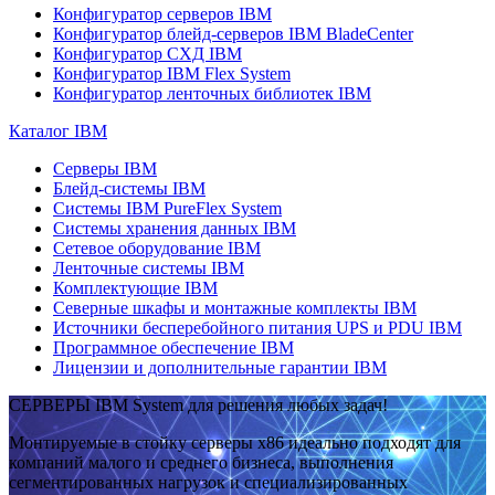
Конфигуратор серверов IBM
Конфигуратор блейд-серверов IBM BladeCenter
Конфигуратор СХД IBM
Конфигуратор IBM Flex System
Конфигуратор ленточных библиотек IBM
Каталог IBM
Серверы IBM
Блейд-системы IBM
Системы IBM PureFlex System
Системы хранения данных IBM
Сетевое оборудование IBM
Ленточные системы IBM
Комплектующие IBM
Северные шкафы и монтажные комплекты IBM
Источники бесперебойного питания UPS и PDU IBM
Программное обеспечение IBM
Лицензии и дополнительные гарантии IBM
СЕРВЕРЫ IBM System для решения любых задач!
Монтируемые в стойку серверы x86 идеально подходят для
компаний малого и среднего бизнеса, выполнения
сегментированных нагрузок и специализированных