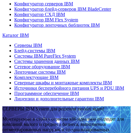
Конфигуратор серверов IBM
Конфигуратор блейд-серверов IBM BladeCenter
Конфигуратор СХД IBM
Конфигуратор IBM Flex System
Конфигуратор ленточных библиотек IBM
Каталог IBM
Серверы IBM
Блейд-системы IBM
Системы IBM PureFlex System
Системы хранения данных IBM
Сетевое оборудование IBM
Ленточные системы IBM
Комплектующие IBM
Северные шкафы и монтажные комплекты IBM
Источники бесперебойного питания UPS и PDU IBM
Программное обеспечение IBM
Лицензии и дополнительные гарантии IBM
СЕРВЕРЫ IBM System для решения любых задач!
Монтируемые в стойку серверы x86 идеально подходят для
компаний малого и среднего бизнеса, выполнения
сегментированных нагрузок и специализированных