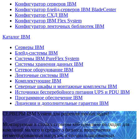
Конфигуратор серверов IBM
Конфигуратор блейд-серверов IBM BladeCenter
Конфигуратор СХД IBM
Конфигуратор IBM Flex System
Конфигуратор ленточных библиотек IBM
Каталог IBM
Серверы IBM
Блейд-системы IBM
Системы IBM PureFlex System
Системы хранения данных IBM
Сетевое оборудование IBM
Ленточные системы IBM
Комплектующие IBM
Северные шкафы и монтажные комплекты IBM
Источники бесперебойного питания UPS и PDU IBM
Программное обеспечение IBM
Лицензии и дополнительные гарантии IBM
СЕРВЕРЫ IBM System для решения любых задач!
Монтируемые в стойку серверы x86 идеально подходят для
компаний малого и среднего бизнеса, выполнения
сегментированных нагрузок и специализированных