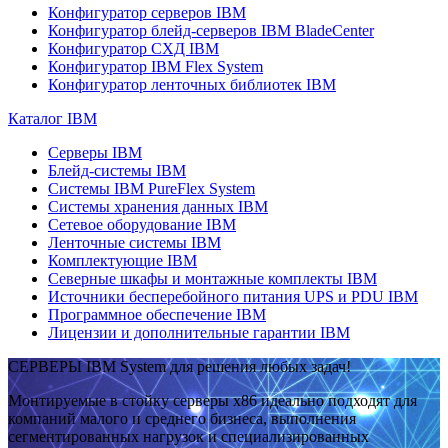
Конфигуратор серверов IBM
Конфигуратор блейд-серверов IBM BladeCenter
Конфигуратор СХД IBM
Конфигуратор IBM Flex System
Конфигуратор ленточных библиотек IBM
Каталог IBM
Серверы IBM
Блейд-системы IBM
Системы IBM PureFlex System
Системы хранения данных IBM
Сетевое оборудование IBM
Ленточные системы IBM
Комплектующие IBM
Северные шкафы и монтажные комплекты IBM
Источники бесперебойного питания UPS и PDU IBM
Программное обеспечение IBM
Лицензии и дополнительные гарантии IBM
СЕРВЕРЫ IBM System для решения любых задач!
Монтируемые в стойку серверы x86 идеально подходят для
компаний малого и среднего бизнеса, выполнения
сегментированных нагрузок и специализированных