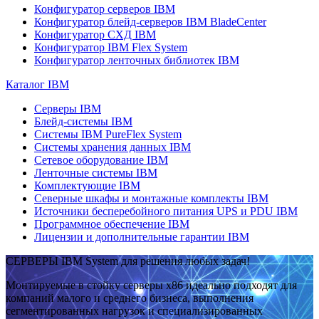
Конфигуратор серверов IBM
Конфигуратор блейд-серверов IBM BladeCenter
Конфигуратор СХД IBM
Конфигуратор IBM Flex System
Конфигуратор ленточных библиотек IBM
Каталог IBM
Серверы IBM
Блейд-системы IBM
Системы IBM PureFlex System
Системы хранения данных IBM
Сетевое оборудование IBM
Ленточные системы IBM
Комплектующие IBM
Северные шкафы и монтажные комплекты IBM
Источники бесперебойного питания UPS и PDU IBM
Программное обеспечение IBM
Лицензии и дополнительные гарантии IBM
СЕРВЕРЫ IBM System для решения любых задач!
Монтируемые в стойку серверы x86 идеально подходят для
компаний малого и среднего бизнеса, выполнения
сегментированных нагрузок и специализированных