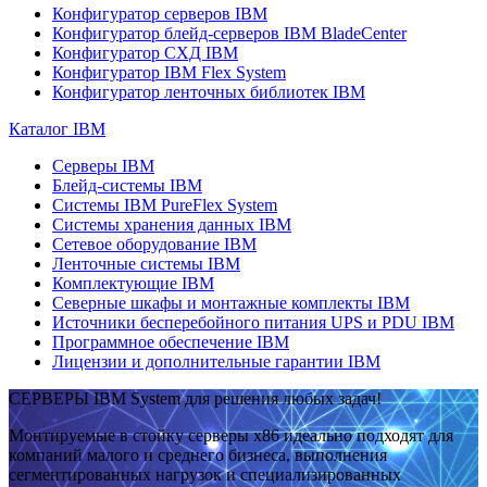
Конфигуратор серверов IBM
Конфигуратор блейд-серверов IBM BladeCenter
Конфигуратор СХД IBM
Конфигуратор IBM Flex System
Конфигуратор ленточных библиотек IBM
Каталог IBM
Серверы IBM
Блейд-системы IBM
Системы IBM PureFlex System
Системы хранения данных IBM
Сетевое оборудование IBM
Ленточные системы IBM
Комплектующие IBM
Северные шкафы и монтажные комплекты IBM
Источники бесперебойного питания UPS и PDU IBM
Программное обеспечение IBM
Лицензии и дополнительные гарантии IBM
СЕРВЕРЫ IBM System для решения любых задач!
Монтируемые в стойку серверы x86 идеально подходят для
компаний малого и среднего бизнеса, выполнения
сегментированных нагрузок и специализированных