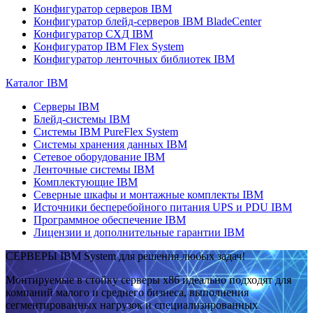
Конфигуратор серверов IBM
Конфигуратор блейд-серверов IBM BladeCenter
Конфигуратор СХД IBM
Конфигуратор IBM Flex System
Конфигуратор ленточных библиотек IBM
Каталог IBM
Серверы IBM
Блейд-системы IBM
Системы IBM PureFlex System
Системы хранения данных IBM
Сетевое оборудование IBM
Ленточные системы IBM
Комплектующие IBM
Северные шкафы и монтажные комплекты IBM
Источники бесперебойного питания UPS и PDU IBM
Программное обеспечение IBM
Лицензии и дополнительные гарантии IBM
СЕРВЕРЫ IBM System для решения любых задач!
Монтируемые в стойку серверы x86 идеально подходят для
компаний малого и среднего бизнеса, выполнения
сегментированных нагрузок и специализированных