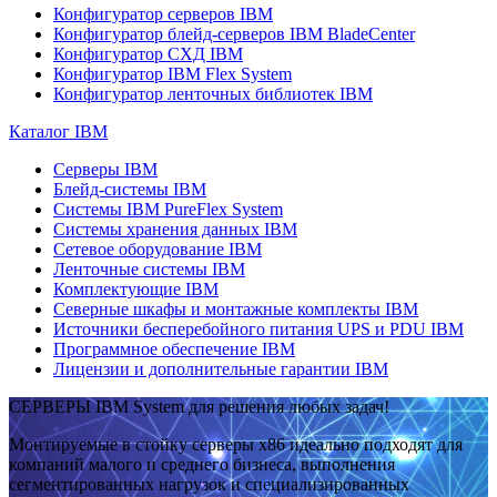
Конфигуратор серверов IBM
Конфигуратор блейд-серверов IBM BladeCenter
Конфигуратор СХД IBM
Конфигуратор IBM Flex System
Конфигуратор ленточных библиотек IBM
Каталог IBM
Серверы IBM
Блейд-системы IBM
Системы IBM PureFlex System
Системы хранения данных IBM
Сетевое оборудование IBM
Ленточные системы IBM
Комплектующие IBM
Северные шкафы и монтажные комплекты IBM
Источники бесперебойного питания UPS и PDU IBM
Программное обеспечение IBM
Лицензии и дополнительные гарантии IBM
СЕРВЕРЫ IBM System для решения любых задач!
Монтируемые в стойку серверы x86 идеально подходят для
компаний малого и среднего бизнеса, выполнения
сегментированных нагрузок и специализированных