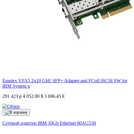
Emulex VFA5 2x10 GbE SFP+ Adapter and FCoE/iSCSI SW for
IBM System x
291 423 р
4 052.00 $
3 696.45 €
Сетевой адаптер IBM 10Gb Ethernet
00AG530