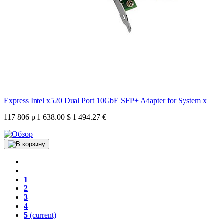
Express Intel x520 Dual Port 10GbE SFP+ Adapter for System x
117 806 р
1 638.00 $
1 494.27 €
1
2
3
4
5
(current)