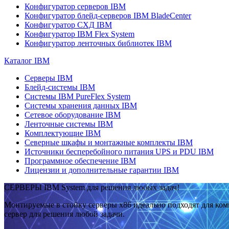
Конфигуратор серверов IBM
Конфигуратор блейд-серверов IBM BladeCenter
Конфигуратор СХД IBM
Конфигуратор IBM Flex System
Конфигуратор ленточных библиотек IBM
Каталог IBM
Серверы IBM
Блейд-системы IBM
Системы IBM PureFlex System
Системы хранения данных IBM
Сетевое оборудование IBM
Ленточные системы IBM
Комплектующие IBM
Северные шкафы и монтажные комплекты IBM
Источники бесперебойного питания UPS и PDU IBM
Программное обеспечение IBM
Лицензии и дополнительные гарантии IBM
СЕРВЕРЫ IBM System для решения любых задач!
Монтируемые в стойку серверы x86 идеально подходят для ко
сервер для решения любой задачи.