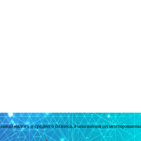
мпаний малого и среднего бизнеса, выполнения сегментированн