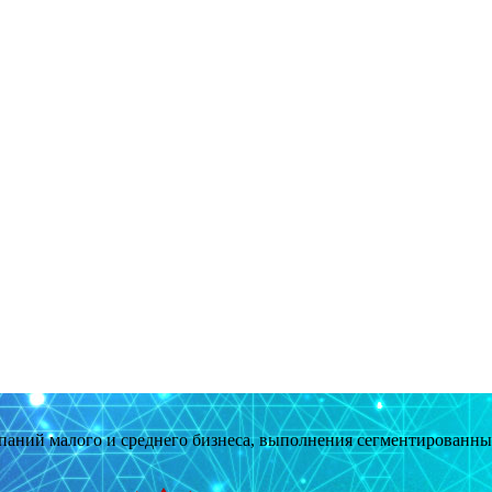
мпаний малого и среднего бизнеса, выполнения сегментированн