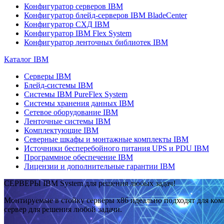
Конфигуратор серверов IBM
Конфигуратор блейд-серверов IBM BladeCenter
Конфигуратор СХД IBM
Конфигуратор IBM Flex System
Конфигуратор ленточных библиотек IBM
Каталог IBM
Серверы IBM
Блейд-системы IBM
Системы IBM PureFlex System
Системы хранения данных IBM
Сетевое оборудование IBM
Ленточные системы IBM
Комплектующие IBM
Северные шкафы и монтажные комплекты IBM
Источники бесперебойного питания UPS и PDU IBM
Программное обеспечение IBM
Лицензии и дополнительные гарантии IBM
СЕРВЕРЫ IBM System для решения любых задач!
Монтируемые в стойку серверы x86 идеально подходят для ко
сервер для решения любой задачи.