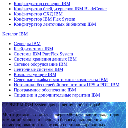
Конфигуратор серверов IBM
Конфигуратор блейд-серверов IBM BladeCenter
Конфигуратор СХД IBM
Конфигуратор IBM Flex System
Конфигуратор ленточных библиотек IBM
Каталог IBM
Серверы IBM
Блейд-системы IBM
Системы IBM PureFlex System
Системы хранения данных IBM
Сетевое оборудование IBM
Ленточные системы IBM
Комплектующие IBM
Северные шкафы и монтажные комплекты IBM
Источники бесперебойного питания UPS и PDU IBM
Программное обеспечение IBM
Лицензии и дополнительные гарантии IBM
СЕРВЕРЫ IBM System для решения любых задач!
Монтируемые в стойку серверы x86 идеально подходят для
компаний малого и среднего бизнеса, выполнения
сегментированных нагрузок и специализированных