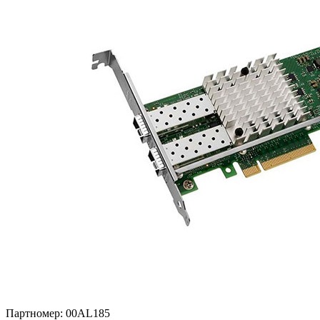
Партномер:
00AL185