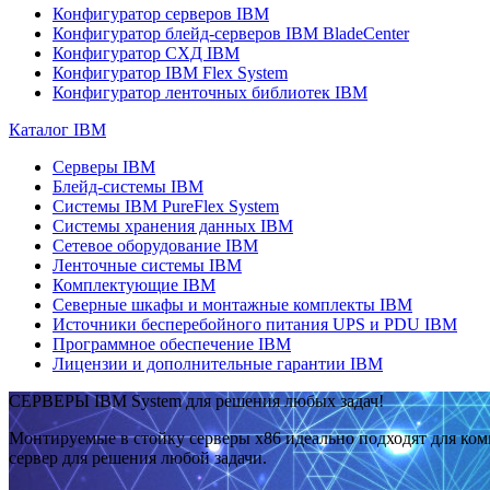
Конфигуратор серверов IBM
Конфигуратор блейд-серверов IBM BladeCenter
Конфигуратор СХД IBM
Конфигуратор IBM Flex System
Конфигуратор ленточных библиотек IBM
Каталог IBM
Серверы IBM
Блейд-системы IBM
Системы IBM PureFlex System
Системы хранения данных IBM
Сетевое оборудование IBM
Ленточные системы IBM
Комплектующие IBM
Северные шкафы и монтажные комплекты IBM
Источники бесперебойного питания UPS и PDU IBM
Программное обеспечение IBM
Лицензии и дополнительные гарантии IBM
СЕРВЕРЫ IBM System для решения любых задач!
Монтируемые в стойку серверы x86 идеально подходят для ко
сервер для решения любой задачи.