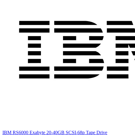
IBM RS6000 Exabyte 20-40GB SCSI-68p Tape Drive