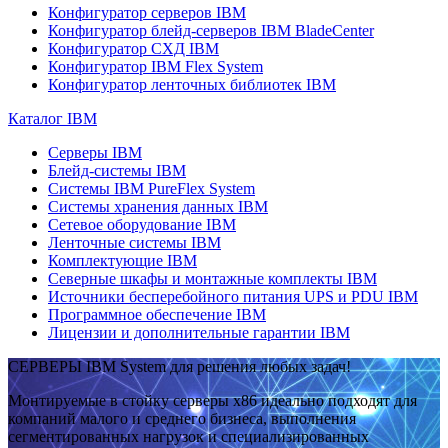
Конфигуратор серверов IBM
Конфигуратор блейд-серверов IBM BladeCenter
Конфигуратор СХД IBM
Конфигуратор IBM Flex System
Конфигуратор ленточных библиотек IBM
Каталог IBM
Серверы IBM
Блейд-системы IBM
Системы IBM PureFlex System
Системы хранения данных IBM
Сетевое оборудование IBM
Ленточные системы IBM
Комплектующие IBM
Северные шкафы и монтажные комплекты IBM
Источники бесперебойного питания UPS и PDU IBM
Программное обеспечение IBM
Лицензии и дополнительные гарантии IBM
СЕРВЕРЫ IBM System для решения любых задач!
Монтируемые в стойку серверы x86 идеально подходят для
компаний малого и среднего бизнеса, выполнения
сегментированных нагрузок и специализированных