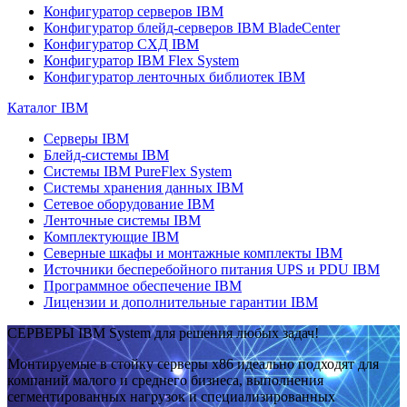
Конфигуратор серверов IBM
Конфигуратор блейд-серверов IBM BladeCenter
Конфигуратор СХД IBM
Конфигуратор IBM Flex System
Конфигуратор ленточных библиотек IBM
Каталог IBM
Серверы IBM
Блейд-системы IBM
Системы IBM PureFlex System
Системы хранения данных IBM
Сетевое оборудование IBM
Ленточные системы IBM
Комплектующие IBM
Северные шкафы и монтажные комплекты IBM
Источники бесперебойного питания UPS и PDU IBM
Программное обеспечение IBM
Лицензии и дополнительные гарантии IBM
СЕРВЕРЫ IBM System для решения любых задач!
Монтируемые в стойку серверы x86 идеально подходят для
компаний малого и среднего бизнеса, выполнения
сегментированных нагрузок и специализированных