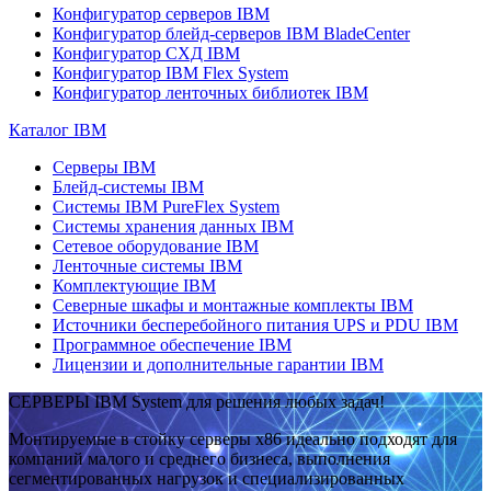
Конфигуратор серверов IBM
Конфигуратор блейд-серверов IBM BladeCenter
Конфигуратор СХД IBM
Конфигуратор IBM Flex System
Конфигуратор ленточных библиотек IBM
Каталог IBM
Серверы IBM
Блейд-системы IBM
Системы IBM PureFlex System
Системы хранения данных IBM
Сетевое оборудование IBM
Ленточные системы IBM
Комплектующие IBM
Северные шкафы и монтажные комплекты IBM
Источники бесперебойного питания UPS и PDU IBM
Программное обеспечение IBM
Лицензии и дополнительные гарантии IBM
СЕРВЕРЫ IBM System для решения любых задач!
Монтируемые в стойку серверы x86 идеально подходят для
компаний малого и среднего бизнеса, выполнения
сегментированных нагрузок и специализированных