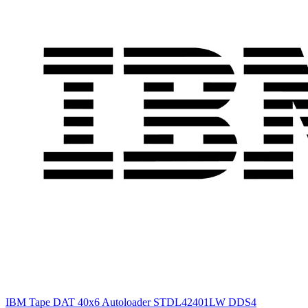
IBM Tape DAT 40x6 Autoloader STDL42401LW DDS4