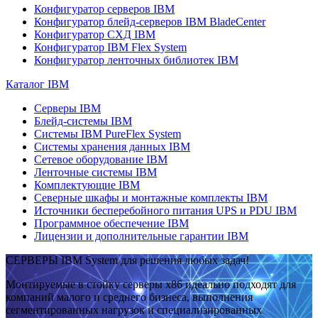
Конфигуратор серверов IBM
Конфигуратор блейд-серверов IBM BladeCenter
Конфигуратор СХД IBM
Конфигуратор IBM Flex System
Конфигуратор ленточных библиотек IBM
Каталог IBM
Серверы IBM
Блейд-системы IBM
Системы IBM PureFlex System
Системы хранения данных IBM
Сетевое оборудование IBM
Ленточные системы IBM
Комплектующие IBM
Северные шкафы и монтажные комплекты IBM
Источники бесперебойного питания UPS и PDU IBM
Программное обеспечение IBM
Лицензии и дополнительные гарантии IBM
СЕРВЕРЫ IBM System для решения любых задач!
Монтируемые в стойку серверы x86 идеально подходят для
компаний малого и среднего бизнеса, выполнения
сегментированных нагрузок и специализированных