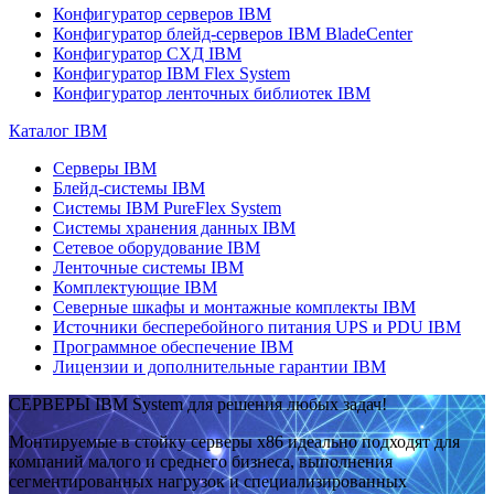
Конфигуратор серверов IBM
Конфигуратор блейд-серверов IBM BladeCenter
Конфигуратор СХД IBM
Конфигуратор IBM Flex System
Конфигуратор ленточных библиотек IBM
Каталог IBM
Серверы IBM
Блейд-системы IBM
Системы IBM PureFlex System
Системы хранения данных IBM
Сетевое оборудование IBM
Ленточные системы IBM
Комплектующие IBM
Северные шкафы и монтажные комплекты IBM
Источники бесперебойного питания UPS и PDU IBM
Программное обеспечение IBM
Лицензии и дополнительные гарантии IBM
СЕРВЕРЫ IBM System для решения любых задач!
Монтируемые в стойку серверы x86 идеально подходят для
компаний малого и среднего бизнеса, выполнения
сегментированных нагрузок и специализированных