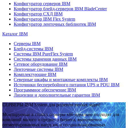
Конфигуратор серверов IBM
Конфигуратор блейд-серверов IBM BladeCenter
Конфигуратор СХД IBM
Конфигуратор IBM Flex System
Конфигуратор ленточных библиотек IBM
Каталог IBM
Серверы IBM
Блейд-системы IBM
Системы IBM PureFlex System
Системы хранения данных IBM
Сетевое оборудование IBM
Ленточные системы IBM
Комплектующие IBM
Северные шкафы и монтажные комплекты IBM
Источники бесперебойного питания UPS и PDU IBM
Программное обеспечение IBM
Лицензии и дополнительные гарантии IBM
СЕРВЕРЫ IBM System для решения любых задач!
Монтируемые в стойку серверы x86 идеально подходят для
компаний малого и среднего бизнеса, выполнения
сегментированных нагрузок и специализированных