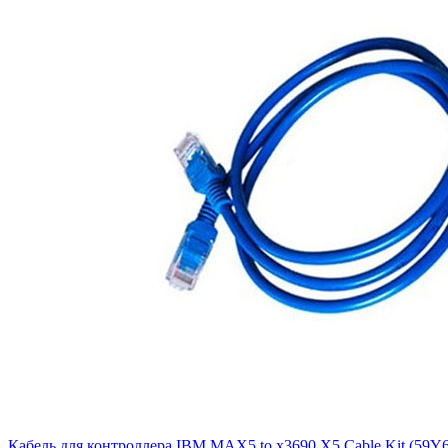
Кабель для контроллера IBM MAX5 to x3690 X5 Cable Kit (59Y