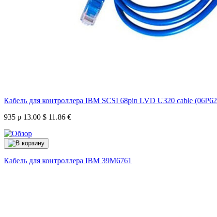
Кабель для контроллера IBM SCSI 68pin LVD U320 cable (06P62
935 р
13.00 $
11.86 €
Кабель для контроллера IBM
39M6761