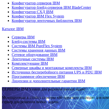
Конфигуратор серверов IBM
Конфигуратор блейд-серверов IBM BladeCenter
Конфигуратор СХД IBM
Конфигуратор IBM Flex System
Конфигуратор ленточных библиотек IBM
Каталог IBM
Серверы IBM
Блейд-системы IBM
Системы IBM PureFlex System
Системы хранения данных IBM
Сетевое оборудование IBM
Ленточные системы IBM
Комплектующие IBM
Северные шкафы и монтажные комплекты IBM
Источники бесперебойного питания UPS и PDU IBM
Программное обеспечение IBM
Лицензии и дополнительные гарантии IBM
СЕРВЕРЫ IBM System для решения любых задач!
Монтируемые в стойку серверы x86 идеально подходят для ко
сервер для решения любой задачи.