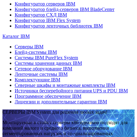
Конфигуратор серверов IBM
Конфигуратор блейд-серверов IBM BladeCenter
Конфигуратор СХД IBM
Конфигуратор IBM Flex System
Конфигуратор ленточных библиотек IBM
Каталог IBM
Серверы IBM
Блейд-системы IBM
Системы IBM PureFlex System
Системы хранения данных IBM
Сетевое оборудование IBM
Ленточные системы IBM
Комплектующие IBM
Северные шкафы и монтажные комплекты IBM
Источники бесперебойного питания UPS и PDU IBM
Программное обеспечение IBM
Лицензии и дополнительные гарантии IBM
СЕРВЕРЫ IBM System для решения любых задач!
Монтируемые в стойку серверы x86 идеально подходят для
компаний малого и среднего бизнеса, выполнения
сегментированных нагрузок и специализированных