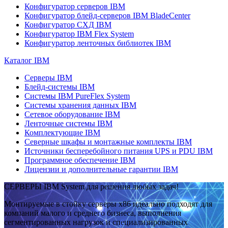
Конфигуратор серверов IBM
Конфигуратор блейд-серверов IBM BladeCenter
Конфигуратор СХД IBM
Конфигуратор IBM Flex System
Конфигуратор ленточных библиотек IBM
Каталог IBM
Серверы IBM
Блейд-системы IBM
Системы IBM PureFlex System
Системы хранения данных IBM
Сетевое оборудование IBM
Ленточные системы IBM
Комплектующие IBM
Северные шкафы и монтажные комплекты IBM
Источники бесперебойного питания UPS и PDU IBM
Программное обеспечение IBM
Лицензии и дополнительные гарантии IBM
СЕРВЕРЫ IBM System для решения любых задач!
Монтируемые в стойку серверы x86 идеально подходят для
компаний малого и среднего бизнеса, выполнения
сегментированных нагрузок и специализированных