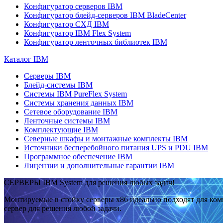
Конфигуратор серверов IBM
Конфигуратор блейд-серверов IBM BladeCenter
Конфигуратор СХД IBM
Конфигуратор IBM Flex System
Конфигуратор ленточных библиотек IBM
Каталог IBM
Серверы IBM
Блейд-системы IBM
Системы IBM PureFlex System
Системы хранения данных IBM
Сетевое оборудование IBM
Ленточные системы IBM
Комплектующие IBM
Северные шкафы и монтажные комплекты IBM
Источники бесперебойного питания UPS и PDU IBM
Программное обеспечение IBM
Лицензии и дополнительные гарантии IBM
СЕРВЕРЫ IBM System для решения любых задач!
Монтируемые в стойку серверы x86 идеально подходят для ко
сервер для решения любой задачи.