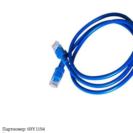
Партномер:
69Y1194