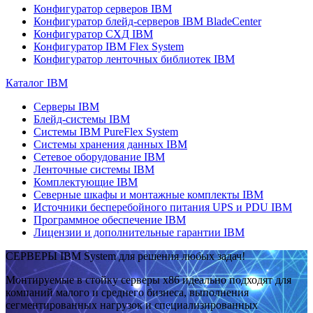
Конфигуратор серверов IBM
Конфигуратор блейд-серверов IBM BladeCenter
Конфигуратор СХД IBM
Конфигуратор IBM Flex System
Конфигуратор ленточных библиотек IBM
Каталог IBM
Серверы IBM
Блейд-системы IBM
Системы IBM PureFlex System
Системы хранения данных IBM
Сетевое оборудование IBM
Ленточные системы IBM
Комплектующие IBM
Северные шкафы и монтажные комплекты IBM
Источники бесперебойного питания UPS и PDU IBM
Программное обеспечение IBM
Лицензии и дополнительные гарантии IBM
СЕРВЕРЫ IBM System для решения любых задач!
Монтируемые в стойку серверы x86 идеально подходят для
компаний малого и среднего бизнеса, выполнения
сегментированных нагрузок и специализированных