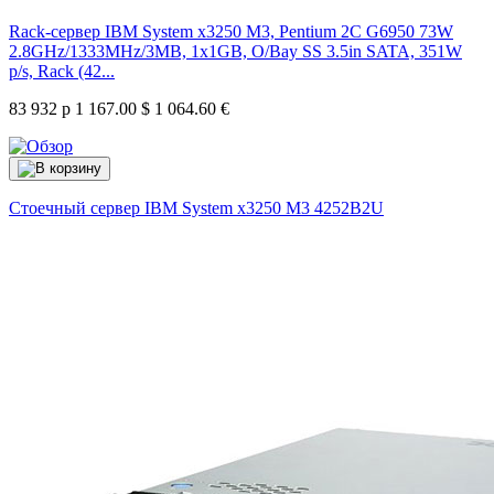
Rack-сервер IBM System x3250 M3, Pentium 2C G6950 73W
2.8GHz/1333MHz/3MB, 1x1GB, O/Bay SS 3.5in SATA, 351W
p/s, Rack (42...
83 932 р
1 167.00 $
1 064.60 €
Стоечный сервер IBM System x3250 M3
4252B2U