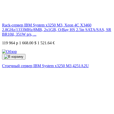
Rack-сервер IBM System x3250 M3, Xeon 4C X3460
2.8GHz/1333MHz/8MB, 2x1GB, O/Bay HS 2.5in SATA/SAS, SR
BR10il, 351W p/s, ...
119 964 р
1 668.00 $
1 521.64 €
Стоечный сервер IBM System x3250 M3
4251A2U