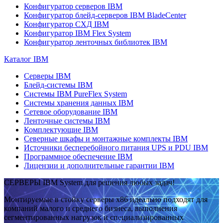
Конфигуратор серверов IBM
Конфигуратор блейд-серверов IBM BladeCenter
Конфигуратор СХД IBM
Конфигуратор IBM Flex System
Конфигуратор ленточных библиотек IBM
Каталог IBM
Серверы IBM
Блейд-системы IBM
Системы IBM PureFlex System
Системы хранения данных IBM
Сетевое оборудование IBM
Ленточные системы IBM
Комплектующие IBM
Северные шкафы и монтажные комплекты IBM
Источники бесперебойного питания UPS и PDU IBM
Программное обеспечение IBM
Лицензии и дополнительные гарантии IBM
СЕРВЕРЫ IBM System для решения любых задач!
Монтируемые в стойку серверы x86 идеально подходят для
компаний малого и среднего бизнеса, выполнения
сегментированных нагрузок и специализированных