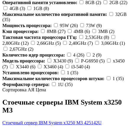
Оперативной памяти установлено:
8GB (2)
2GB (22)
4GB (3)
1GB (8)
Максимальное количество оперативной памяти:
32GB
(35)
Мощность процессора:
95W (26)
73W (9)
Кэш процессора:
8MB (27)
4MB (6)
3MB (2)
Тактовая частота процессора ГГц:
2,53GHz (8)
2,80GHz (12)
2,66GHz (5)
2,40GHz (7)
3,06GHz (1)
2,67GHz (2)
Количество ядер процессора:
4 (26)
2 (9)
Модель процессора:
X3430 (9)
P-G6950 (5)
x3450
(7)
X3440 (6)
X3460 (4)
i3-540 (4)
Установлено процессоров:
1 (35)
Максимальное количество процессоров штуки:
1 (35)
Формфактор сервера:
1U (35)
Сортировка А
Я
Ценa
Стоечные серверы IBM System x3250
M3
Стоечный сервер IBM System x3250 M3
425142U