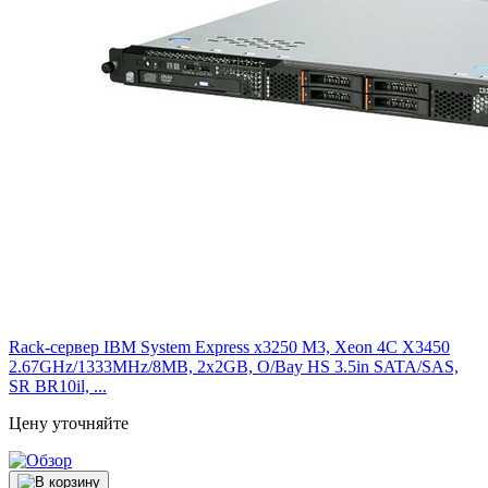
Rack-сервер IBM System Express x3250 M3, Xeon 4C X3450
2.67GHz/1333MHz/8MB, 2x2GB, O/Bay HS 3.5in SATA/SAS,
SR BR10il, ...
Цену уточняйте