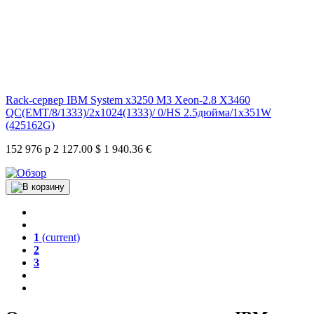
Rack-сервер IBM System x3250 M3 Xeon-2.8 X3460
QC(EMT/8/1333)/2x1024(1333)/ 0/HS 2.5дюйма/1x351W
(425162G)
152 976 р
2 127.00 $
1 940.36 €
1
(current)
2
3