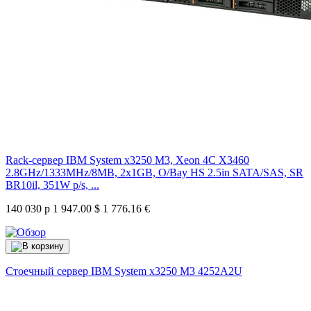
Rack-сервер IBM System x3250 M3, Xeon 4C X3460
2.8GHz/1333MHz/8MB, 2x1GB, O/Bay HS 2.5in SATA/SAS, SR
BR10il, 351W p/s, ...
140 030 р
1 947.00 $
1 776.16 €
Стоечный сервер IBM System x3250 M3
4252A2U