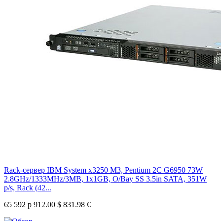
Rack-сервер IBM System x3250 M3, Pentium 2C G6950 73W
2.8GHz/1333MHz/3MB, 1x1GB, O/Bay SS 3.5in SATA, 351W
p/s, Rack (42...
65 592 р
912.00 $
831.98 €