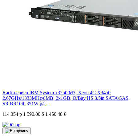
Rack-сервер IBM System x3250 M3, Xeon 4C X3450
2.67GHz/1333MHz/8MB, 2x1GB, O/Bay HS 3.5in SATA/SAS,
SR BR10il, 351W p/s,...
114 354 р
1 590.00 $
1 450.48 €