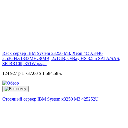
Rack-сервер IBM System x3250 M3, Xeon 4C X3440
2.53GHz/1333MHz/8MB, 2x1GB, O/Bay HS 3.5in SATA/SAS,
SR BR10il, 351W p/s,...
124 927 р
1 737.00 $
1 584.58 €
Стоечный сервер IBM System x3250 M3
425252U