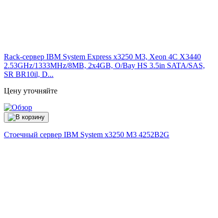
Rack-сервер IBM System Express x3250 M3, Xeon 4C X3440
2.53GHz/1333MHz/8MB, 2x4GB, O/Bay HS 3.5in SATA/SAS,
SR BR10il, D...
Цену уточняйте
Стоечный сервер IBM System x3250 M3
4252B2G