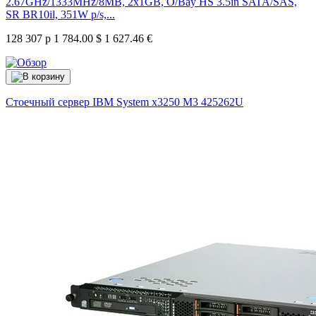
2.67GHz/1333MHz/8MB, 2x1GB, O/Bay HS 3.5in SATA/SAS,
SR BR10il, 351W p/s,...
128 307 р
1 784.00 $
1 627.46 €
Стоечный сервер IBM System x3250 M3
425262U