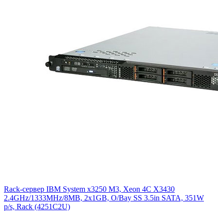
Rack-сервер IBM System x3250 M3, Xeon 4C X3430
2.4GHz/1333MHz/8MB, 2x1GB, O/Bay SS 3.5in SATA, 351W
p/s, Rack (4251C2U)