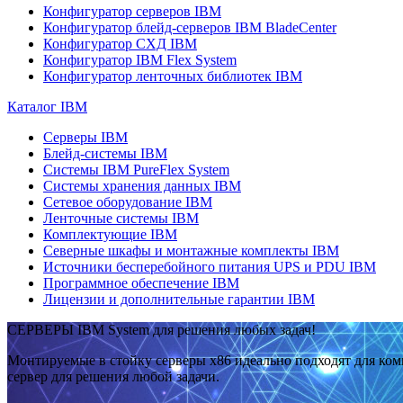
Конфигуратор серверов IBM
Конфигуратор блейд-серверов IBM BladeCenter
Конфигуратор СХД IBM
Конфигуратор IBM Flex System
Конфигуратор ленточных библиотек IBM
Каталог IBM
Серверы IBM
Блейд-системы IBM
Системы IBM PureFlex System
Системы хранения данных IBM
Сетевое оборудование IBM
Ленточные системы IBM
Комплектующие IBM
Северные шкафы и монтажные комплекты IBM
Источники бесперебойного питания UPS и PDU IBM
Программное обеспечение IBM
Лицензии и дополнительные гарантии IBM
СЕРВЕРЫ IBM System для решения любых задач!
Монтируемые в стойку серверы x86 идеально подходят для ко
сервер для решения любой задачи.