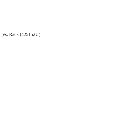
p/s, Rack (425152U)