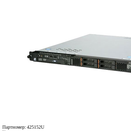
Партномер:
425152U