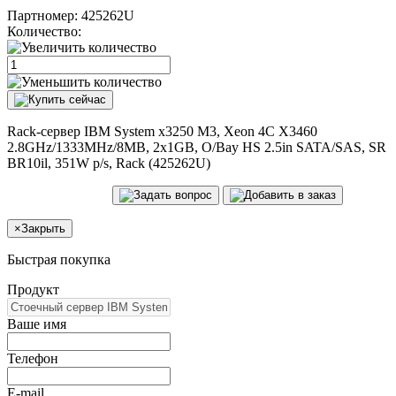
Партномер:
425262U
Количество:
Rack-сервер IBM System x3250 M3, Xeon 4C X3460
2.8GHz/1333MHz/8MB, 2x1GB, O/Bay HS 2.5in SATA/SAS, SR
BR10il, 351W p/s, Rack (425262U)
×
Закрыть
Быстрая покупка
Продукт
Ваше имя
Телефон
E-mail