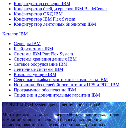
Конфигуратор серверов IBM
Конфигуратор блейд-серверов IBM BladeCenter
Конфигуратор СХД IBM
Конфигуратор IBM Flex System
Конфигуратор ленточных библиотек IBM
Каталог IBM
Серверы IBM
Блейд-системы IBM
Системы IBM PureFlex System
Системы хранения данных IBM
Сетевое оборудование IBM
Ленточные системы IBM
Комплектующие IBM
Северные шкафы и монтажные комплекты IBM
Источники бесперебойного питания UPS и PDU IBM
Программное обеспечение IBM
Лицензии и дополнительные гарантии IBM
СЕРВЕРЫ IBM System для решения любых задач!
Монтируемые в стойку серверы x86 идеально подходят для
компаний малого и среднего бизнеса, выполнения
сегментированных нагрузок и специализированных