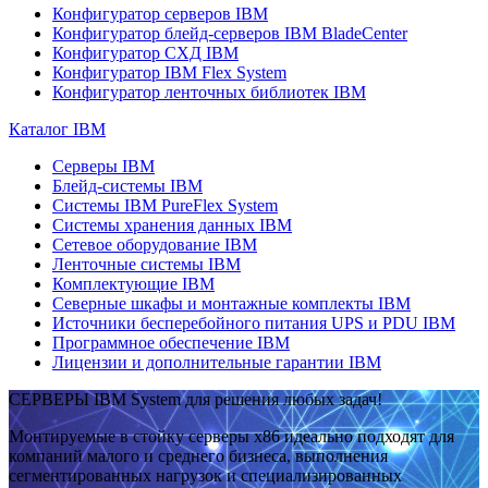
Конфигуратор серверов IBM
Конфигуратор блейд-серверов IBM BladeCenter
Конфигуратор СХД IBM
Конфигуратор IBM Flex System
Конфигуратор ленточных библиотек IBM
Каталог IBM
Серверы IBM
Блейд-системы IBM
Системы IBM PureFlex System
Системы хранения данных IBM
Сетевое оборудование IBM
Ленточные системы IBM
Комплектующие IBM
Северные шкафы и монтажные комплекты IBM
Источники бесперебойного питания UPS и PDU IBM
Программное обеспечение IBM
Лицензии и дополнительные гарантии IBM
СЕРВЕРЫ IBM System для решения любых задач!
Монтируемые в стойку серверы x86 идеально подходят для
компаний малого и среднего бизнеса, выполнения
сегментированных нагрузок и специализированных