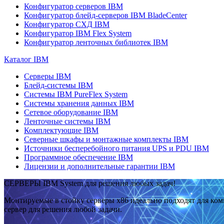
Конфигуратор серверов IBM
Конфигуратор блейд-серверов IBM BladeCenter
Конфигуратор СХД IBM
Конфигуратор IBM Flex System
Конфигуратор ленточных библиотек IBM
Каталог IBM
Серверы IBM
Блейд-системы IBM
Системы IBM PureFlex System
Системы хранения данных IBM
Сетевое оборудование IBM
Ленточные системы IBM
Комплектующие IBM
Северные шкафы и монтажные комплекты IBM
Источники бесперебойного питания UPS и PDU IBM
Программное обеспечение IBM
Лицензии и дополнительные гарантии IBM
СЕРВЕРЫ IBM System для решения любых задач!
Монтируемые в стойку серверы x86 идеально подходят для ко
сервер для решения любой задачи.