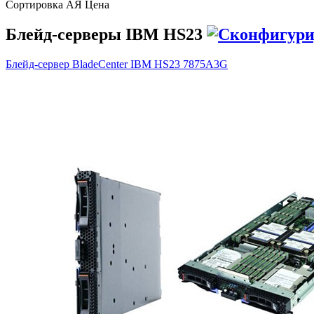
Сортировка А
Я
Ценa
Блейд-серверы IBM HS23
Блейд-сервер BladeCenter IBM HS23
7875A3G