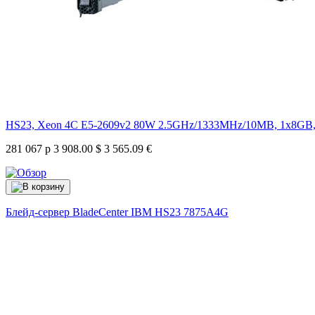
HS23, Xeon 4C E5-2609v2 80W 2.5GHz/1333MHz/10MB, 1x8GB,
281 067 р
3 908.00 $
3 565.09 €
Блейд-сервер BladeCenter IBM HS23
7875A4G