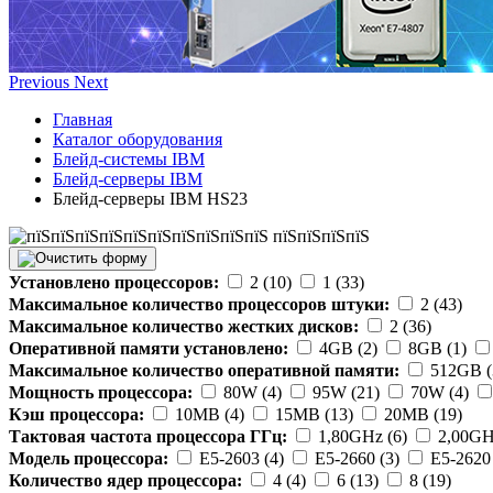
Previous
Next
Главная
Каталог оборудования
Блейд-системы IBM
Блейд-серверы IBM
Блейд-серверы IBM HS23
Установлено процессоров:
2 (10)
1 (33)
Максимальное количество процессоров штуки:
2 (43)
Максимальное количество жестких дисков:
2 (36)
Оперативной памяти установлено:
4GB (2)
8GB (1)
Максимальное количество оперативной памяти:
512GB (
Мощность процессора:
80W (4)
95W (21)
70W (4)
Кэш процессора:
10MB (4)
15MB (13)
20MB (19)
Тактовая частота процессора ГГц:
1,80GHz (6)
2,00GH
Модель процессора:
E5-2603 (4)
E5-2660 (3)
E5-2620 
Количество ядер процессора:
4 (4)
6 (13)
8 (19)