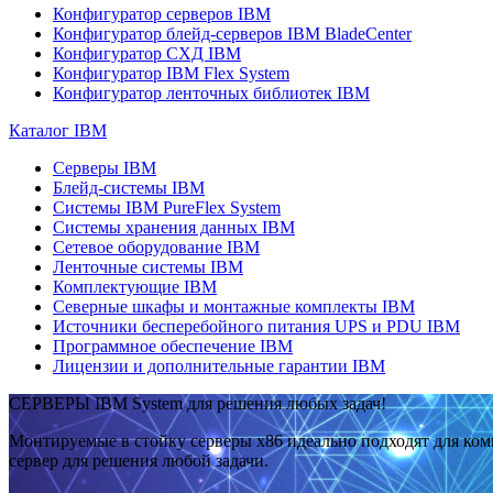
Конфигуратор серверов IBM
Конфигуратор блейд-серверов IBM BladeCenter
Конфигуратор СХД IBM
Конфигуратор IBM Flex System
Конфигуратор ленточных библиотек IBM
Каталог IBM
Серверы IBM
Блейд-системы IBM
Системы IBM PureFlex System
Системы хранения данных IBM
Сетевое оборудование IBM
Ленточные системы IBM
Комплектующие IBM
Северные шкафы и монтажные комплекты IBM
Источники бесперебойного питания UPS и PDU IBM
Программное обеспечение IBM
Лицензии и дополнительные гарантии IBM
СЕРВЕРЫ IBM System для решения любых задач!
Монтируемые в стойку серверы x86 идеально подходят для ко
сервер для решения любой задачи.