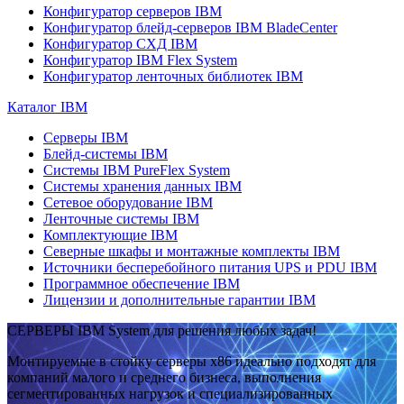
Конфигуратор серверов IBM
Конфигуратор блейд-серверов IBM BladeCenter
Конфигуратор СХД IBM
Конфигуратор IBM Flex System
Конфигуратор ленточных библиотек IBM
Каталог IBM
Серверы IBM
Блейд-системы IBM
Системы IBM PureFlex System
Системы хранения данных IBM
Сетевое оборудование IBM
Ленточные системы IBM
Комплектующие IBM
Северные шкафы и монтажные комплекты IBM
Источники бесперебойного питания UPS и PDU IBM
Программное обеспечение IBM
Лицензии и дополнительные гарантии IBM
СЕРВЕРЫ IBM System для решения любых задач!
Монтируемые в стойку серверы x86 идеально подходят для
компаний малого и среднего бизнеса, выполнения
сегментированных нагрузок и специализированных