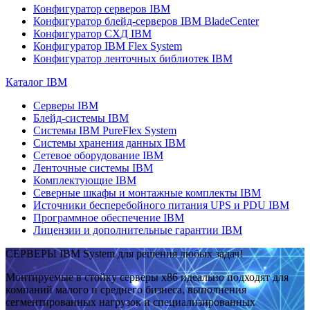
Конфигуратор серверов IBM
Конфигуратор блейд-серверов IBM BladeCenter
Конфигуратор СХД IBM
Конфигуратор IBM Flex System
Конфигуратор ленточных библиотек IBM
Каталог IBM
Серверы IBM
Блейд-системы IBM
Системы IBM PureFlex System
Системы хранения данных IBM
Сетевое оборудование IBM
Ленточные системы IBM
Комплектующие IBM
Северные шкафы и монтажные комплекты IBM
Источники бесперебойного питания UPS и PDU IBM
Программное обеспечение IBM
Лицензии и дополнительные гарантии IBM
СЕРВЕРЫ IBM System для решения любых задач!
Монтируемые в стойку серверы x86 идеально подходят для
компаний малого и среднего бизнеса, выполнения
сегментированных нагрузок и специализированных