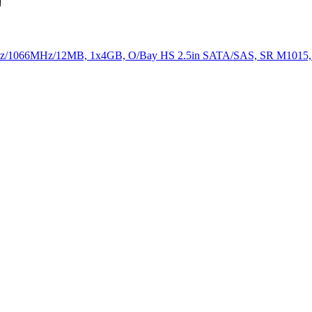
Hz/1066MHz/12MB, 1x4GB, O/Bay HS 2.5in SATA/SAS, SR M1015,