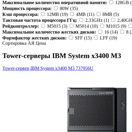
Максимальное количество оперативной памяти:
128GB (
Мощность процессора:
80W (35)
Кэш процессора:
12MB (19)
4MB (11)
8MB (5)
Тактовая частота процессора ГГц:
2,33GHz (1)
2,40GH
Рейдконтроллер:
M5015 (3)
M5014 (10)
M1015 (9)
Максимальное количество жестких дисков:
16 (14)
8 (
Формфактор жестких дисков:
SFF (15)
LFF (19)
Сортировка А
Я
Ценa
Tower-серверы IBM System x3400 M3
Tower-сервер IBM System x3400 M3
737956U