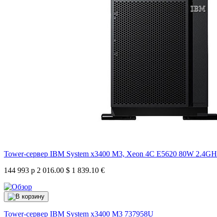
Tower-сервер IBM System x3400 M3, Xeon 4C E5620 80W 2.4GH
144 993 р
2 016.00 $
1 839.10 €
Tower-сервер IBM System x3400 M3
737958U