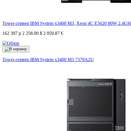
Tower-сервер IBM System x3400 M3, Xeon 4C E5620 80W 2.4G
162 397 р
2 258.00 $
2 059.87 €
Tower-сервер IBM System x3400 M3
7379A2U