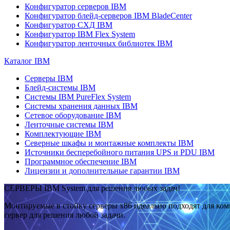
Конфигуратор серверов IBM
Конфигуратор блейд-серверов IBM BladeCenter
Конфигуратор СХД IBM
Конфигуратор IBM Flex System
Конфигуратор ленточных библиотек IBM
Каталог IBM
Серверы IBM
Блейд-системы IBM
Системы IBM PureFlex System
Системы хранения данных IBM
Сетевое оборудование IBM
Ленточные системы IBM
Комплектующие IBM
Северные шкафы и монтажные комплекты IBM
Источники бесперебойного питания UPS и PDU IBM
Программное обеспечение IBM
Лицензии и дополнительные гарантии IBM
СЕРВЕРЫ IBM System для решения любых задач!
Монтируемые в стойку серверы x86 идеально подходят для ко
сервер для решения любой задачи.