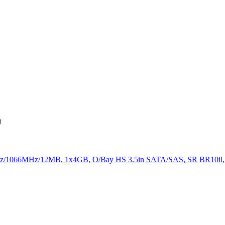
z/1066MHz/12MB, 1x4GB, O/Bay HS 3.5in SATA/SAS, SR BR10il,