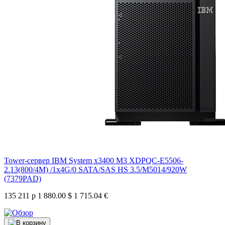
Tower-сервер IBM System x3400 M3 XDPQC-E5506-
2.13(800/4M) /1x4G/0 SATA/SAS HS 3.5/M5014/920W
(7379PAD)
135 211 р
1 880.00 $
1 715.04 €