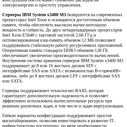
электроэнергию и простоту управления.
Серверы IBM System x3400 M3
базируются на современных
процессорах Intel Xeon и оснащаются достаточным объемом
памяти, чтобы обеспечить высокую вычислительную
мощность и гибкость. До двух четырехъядерных процессоров
Intel Xeon E5640 с тактовой частотой 2,66 ГГц и
оптимизированная кэш-память объемом 12 МБ позволяют
поддерживать стабильную работу ресурсоемких приложений.
Оперативная память стандарта DDR3 объемом 128 ГБ
обеспечивает увеличение производительности вычислений.
Внутренняя система хранения серверов IBM System x3400 M3
поддерживает до 8 или 16 жестких дисков SFF с
интерфейсами SAS или SATA с возможностью В«горячейВ»
замены, либо до 8 жестких дисков LFF с интерфейсами SAS
или SATA.
Серверы поддерживают технологию RAID, которая
гарантирует дополнительную надежность и позволяет
эффективно использовать вычислительные ресурсы при
решении различных задач, в том числе и задач виртуализации.
Гибкие варианты конфигурации поддерживают простое
масштабирование, позволяя инвестировать в развитие IT-
инфраструктуры постепенно, по мере необходимости.