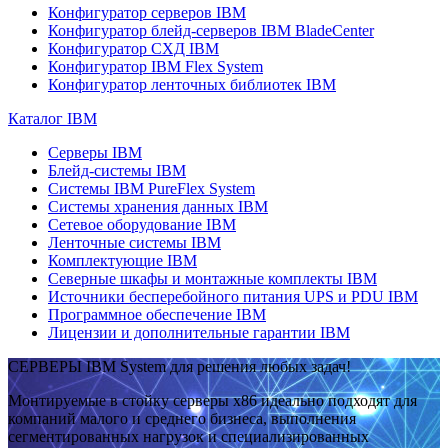
Конфигуратор серверов IBM
Конфигуратор блейд-серверов IBM BladeCenter
Конфигуратор СХД IBM
Конфигуратор IBM Flex System
Конфигуратор ленточных библиотек IBM
Каталог IBM
Серверы IBM
Блейд-системы IBM
Системы IBM PureFlex System
Системы хранения данных IBM
Сетевое оборудование IBM
Ленточные системы IBM
Комплектующие IBM
Северные шкафы и монтажные комплекты IBM
Источники бесперебойного питания UPS и PDU IBM
Программное обеспечение IBM
Лицензии и дополнительные гарантии IBM
СЕРВЕРЫ IBM System для решения любых задач!
Монтируемые в стойку серверы x86 идеально подходят для
компаний малого и среднего бизнеса, выполнения
сегментированных нагрузок и специализированных