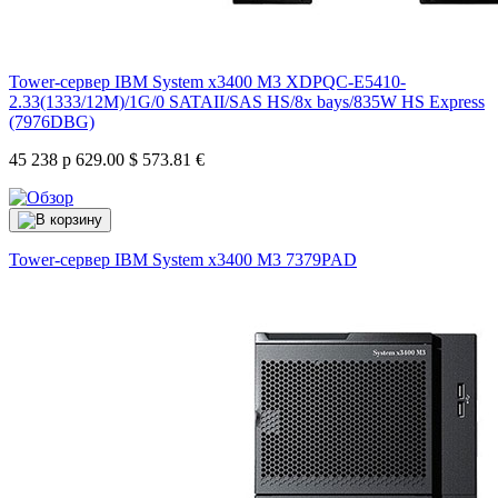
Tower-сервер IBM System x3400 M3 XDPQC-E5410-
2.33(1333/12M)/1G/0 SATAII/SAS HS/8x bays/835W HS Express
(7976DBG)
45 238 р
629.00 $
573.81 €
Tower-сервер IBM System x3400 M3
7379PAD