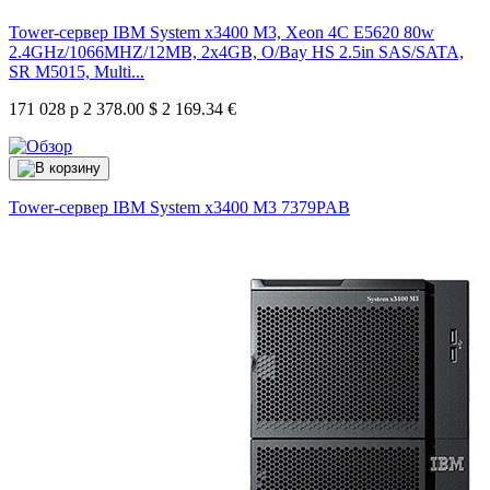
Tower-сервер IBM System x3400 M3, Xeon 4C E5620 80w
2.4GHz/1066MHZ/12MB, 2x4GB, O/Bay HS 2.5in SAS/SATA,
SR M5015, Multi...
171 028 р
2 378.00 $
2 169.34 €
Tower-сервер IBM System x3400 M3
7379PAB