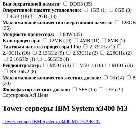
Вид оперативной памяти:
DDR3 (35)
Оперативной памяти установлено:
1GB (1)
8GB (3)
4GB (18)
2GB (13)
Максимальное количество оперативной памяти:
128GB
(35)
Мощность процессора:
80W (35)
Кэш процессора:
12MB (19)
4MB (11)
8MB (5)
Тактовая частота процессора ГГц:
2,33GHz (1)
2,40GHz (16)
2,13GHz (9)
2,53GHz (2)
2,26GHz (2)
2,16GHz (1)
1,60GHz (4)
Рейдконтроллер:
M5015 (3)
M5014 (10)
M1015 (9)
BR10ilv2 (8)
Максимальное количество жестких дисков:
16 (14)
8
(20)
Формфактор жестких дисков:
SFF (15)
LFF (19)
Сортировка А
Я
Ценa
Tower-серверы IBM System x3400 M3
Tower-сервер IBM System x3400 M3
7379KCG