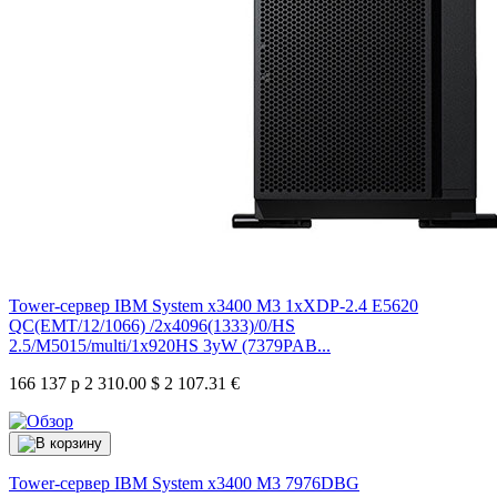
Tower-сервер IBM System x3400 M3 1xXDP-2.4 E5620
QC(EMT/12/1066) /2x4096(1333)/0/HS
2.5/M5015/multi/1x920HS 3yW (7379PAB...
166 137 р
2 310.00 $
2 107.31 €
Tower-сервер IBM System x3400 M3
7976DBG