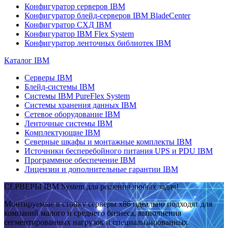
Конфигуратор серверов IBM
Конфигуратор блейд-серверов IBM BladeCenter
Конфигуратор СХД IBM
Конфигуратор IBM Flex System
Конфигуратор ленточных библиотек IBM
Каталог IBM
Серверы IBM
Блейд-системы IBM
Системы IBM PureFlex System
Системы хранения данных IBM
Сетевое оборудование IBM
Ленточные системы IBM
Комплектующие IBM
Северные шкафы и монтажные комплекты IBM
Источники бесперебойного питания UPS и PDU IBM
Программное обеспечение IBM
Лицензии и дополнительные гарантии IBM
СЕРВЕРЫ IBM System для решения любых задач!
Монтируемые в стойку серверы x86 идеально подходят для
компаний малого и среднего бизнеса, выполнения
сегментированных нагрузок и специализированных