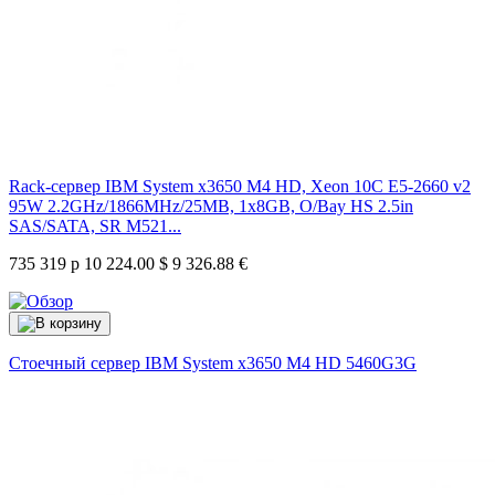
Rack-сервер IBM System x3650 M4 HD, Xeon 10C E5-2660 v2
95W 2.2GHz/1866MHz/25MB, 1x8GB, O/Bay HS 2.5in
SAS/SATA, SR M521...
735 319 р
10 224.00 $
9 326.88 €
Стоечный сервер IBM System x3650 M4 HD
5460G3G