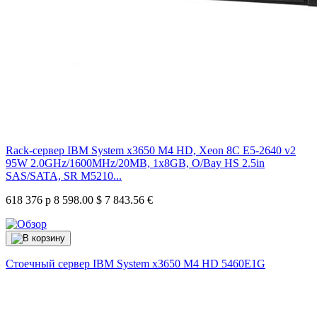
Rack-сервер IBM System x3650 M4 HD, Xeon 8C E5-2640 v2
95W 2.0GHz/1600MHz/20MB, 1x8GB, O/Bay HS 2.5in
SAS/SATA, SR M5210...
618 376 р
8 598.00 $
7 843.56 €
Стоечный сервер IBM System x3650 M4 HD
5460E1G