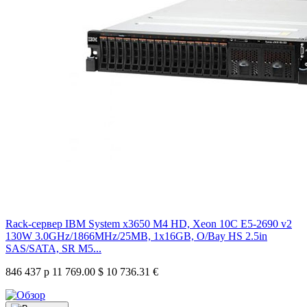
Rack-сервер IBM System x3650 M4 HD, Xeon 10C E5-2690 v2
130W 3.0GHz/1866MHz/25MB, 1x16GB, O/Bay HS 2.5in
SAS/SATA, SR M5...
846 437 р
11 769.00 $
10 736.31 €