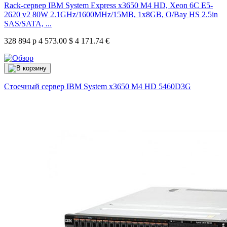
Rack-сервер IBM System Express x3650 M4 HD, Xeon 6C E5-
2620 v2 80W 2.1GHz/1600MHz/15MB, 1x8GB, O/Bay HS 2.5in
SAS/SATA, ...
328 894 р
4 573.00 $
4 171.74 €
Стоечный сервер IBM System x3650 M4 HD
5460D3G