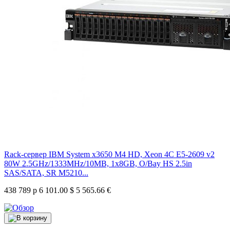
Rack-сервер IBM System x3650 M4 HD, Xeon 4C E5-2609 v2
80W 2.5GHz/1333MHz/10MB, 1x8GB, O/Bay HS 2.5in
SAS/SATA, SR M5210...
438 789 р
6 101.00 $
5 565.66 €