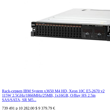
Rack-сервер IBM System x3650 M4 HD, Xeon 10C E5-2670 v2
115W 2.5GHz/1866MHz/25MB, 1x16GB, O/Bay HS 2.5in
SAS/SATA, SR M5...
739 491 р
10 282.00 $
9 379.79 €