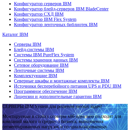
Конфигуратор серверов IBM
Конфигуратор блейд-серверов IBM BladeCenter
Конфигуратор СХД IBM
Конфигуратор IBM Flex System
Конфигуратор ленточных библиотек IBM
Каталог IBM
Серверы IBM
Блейд-системы IBM
Системы IBM PureFlex System
Системы хранения данных IBM
Сетевое оборудование IBM
Ленточные системы IBM
Комплектующие IBM
Северные шкафы и монтажные комплекты IBM
Источники бесперебойного питания UPS и PDU IBM
Программное обеспечение IBM
Лицензии и дополнительные гарантии IBM
СЕРВЕРЫ IBM System для решения любых задач!
Монтируемые в стойку серверы x86 идеально подходят для
компаний малого и среднего бизнеса, выполнения
сегментированных нагрузок и специализированных