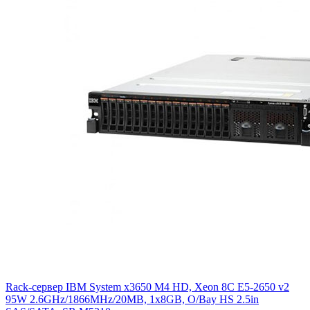
Rack-сервер IBM System x3650 M4 HD, Xeon 8C E5-2650 v2
95W 2.6GHz/1866MHz/20MB, 1x8GB, O/Bay HS 2.5in