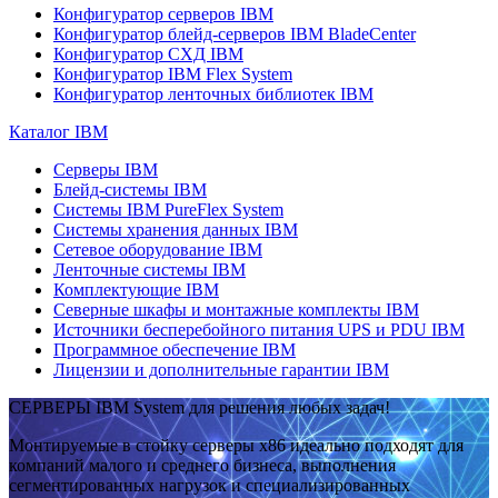
Конфигуратор серверов IBM
Конфигуратор блейд-серверов IBM BladeCenter
Конфигуратор СХД IBM
Конфигуратор IBM Flex System
Конфигуратор ленточных библиотек IBM
Каталог IBM
Серверы IBM
Блейд-системы IBM
Системы IBM PureFlex System
Системы хранения данных IBM
Сетевое оборудование IBM
Ленточные системы IBM
Комплектующие IBM
Северные шкафы и монтажные комплекты IBM
Источники бесперебойного питания UPS и PDU IBM
Программное обеспечение IBM
Лицензии и дополнительные гарантии IBM
СЕРВЕРЫ IBM System для решения любых задач!
Монтируемые в стойку серверы x86 идеально подходят для
компаний малого и среднего бизнеса, выполнения
сегментированных нагрузок и специализированных