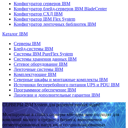
Конфигуратор серверов IBM
Конфигуратор блейд-серверов IBM BladeCenter
Конфигуратор СХД IBM
Конфигуратор IBM Flex System
Конфигуратор ленточных библиотек IBM
Каталог IBM
Серверы IBM
Блейд-системы IBM
Системы IBM PureFlex System
Системы хранения данных IBM
Сетевое оборудование IBM
Ленточные системы IBM
Комплектующие IBM
Северные шкафы и монтажные комплекты IBM
Источники бесперебойного питания UPS и PDU IBM
Программное обеспечение IBM
Лицензии и дополнительные гарантии IBM
СЕРВЕРЫ IBM System для решения любых задач!
Монтируемые в стойку серверы x86 идеально подходят для
компаний малого и среднего бизнеса, выполнения
сегментированных нагрузок и специализированных