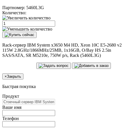
Партномер:
5460L3G
Количество:
Rack-сервер IBM System x3650 M4 HD, Xeon 10C E5-2680 v2
115W 2.8GHz/1866MHz/25MB, 1x16GB, O/Bay HS 2.5in
SAS/SATA, SR M5210e, 750W p/s, Rack (5460L3G)
×
Закрыть
Быстрая покупка
Продукт
Ваше имя
Телефон