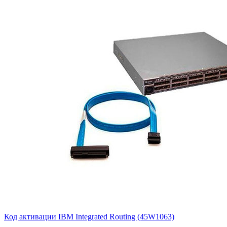
Код активации IBM Integrated Routing (45W1063)