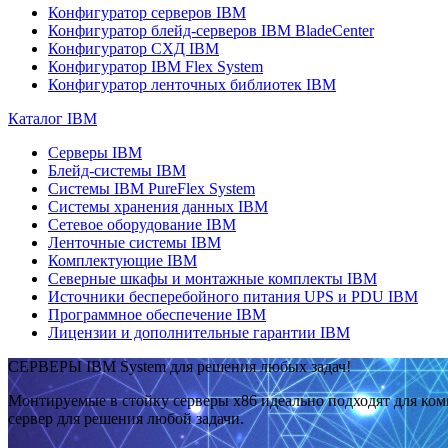
Конфигуратор серверов IBM
Конфигуратор блейд-серверов IBM BladeCenter
Конфигуратор СХД IBM
Конфигуратор IBM Flex System
Конфигуратор ленточных библиотек IBM
Каталог IBM
Серверы IBM
Блейд-системы IBM
Системы IBM PureFlex System
Системы хранения данных IBM
Сетевое оборудование IBM
Ленточные системы IBM
Комплектующие IBM
Северные шкафы и монтажные комплекты IBM
Источники бесперебойного питания UPS и PDU IBM
Программное обеспечение IBM
Лицензии и дополнительные гарантии IBM
СЕРВЕРЫ IBM System для решения любых задач!
Монтируемые в стойку серверы x86 идеально подходят для ко
сервер для решения любой задачи.