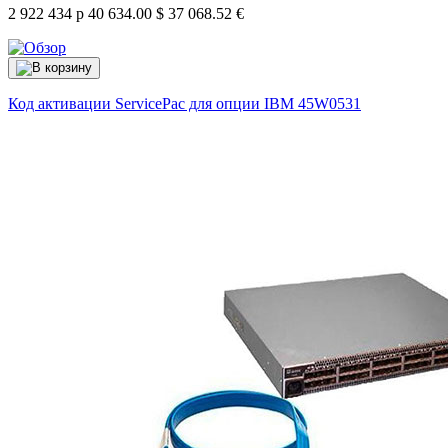
2 922 434 р
40 634.00 $
37 068.52 €
Код активации ServicePac для опции IBM
45W0531