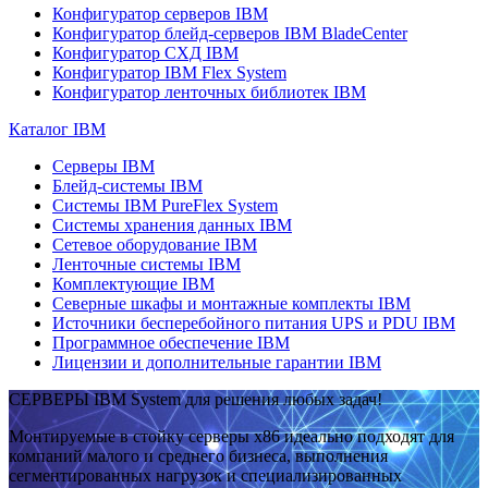
Конфигуратор серверов IBM
Конфигуратор блейд-серверов IBM BladeCenter
Конфигуратор СХД IBM
Конфигуратор IBM Flex System
Конфигуратор ленточных библиотек IBM
Каталог IBM
Серверы IBM
Блейд-системы IBM
Системы IBM PureFlex System
Системы хранения данных IBM
Сетевое оборудование IBM
Ленточные системы IBM
Комплектующие IBM
Северные шкафы и монтажные комплекты IBM
Источники бесперебойного питания UPS и PDU IBM
Программное обеспечение IBM
Лицензии и дополнительные гарантии IBM
СЕРВЕРЫ IBM System для решения любых задач!
Монтируемые в стойку серверы x86 идеально подходят для
компаний малого и среднего бизнеса, выполнения
сегментированных нагрузок и специализированных