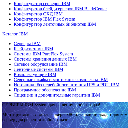
Конфигуратор серверов IBM
Конфигуратор блейд-серверов IBM BladeCenter
Конфигуратор СХД IBM
Конфигуратор IBM Flex System
Конфигуратор ленточных библиотек IBM
Каталог IBM
Серверы IBM
Блейд-системы IBM
Системы IBM PureFlex System
Системы хранения данных IBM
Сетевое оборудование IBM
Ленточные системы IBM
Комплектующие IBM
Северные шкафы и монтажные комплекты IBM
Источники бесперебойного питания UPS и PDU IBM
Программное обеспечение IBM
Лицензии и дополнительные гарантии IBM
СЕРВЕРЫ IBM System для решения любых задач!
Монтируемые в стойку серверы x86 идеально подходят для ко
сервер для решения любой задачи.