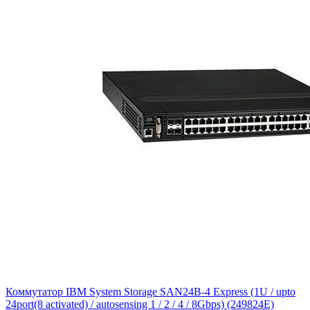
Коммутатор IBM System Storage SAN24B-4 Express (1U / upto
24port(8 activated) / autosensing 1 / 2 / 4 / 8Gbps) (249824E)