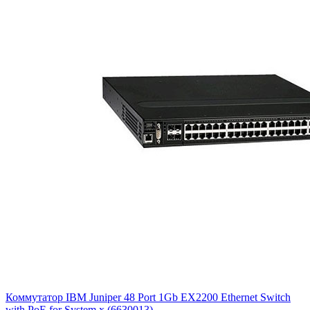
Коммутатор IBM Juniper 48 Port 1Gb EX2200 Ethernet Switch
with PoE for System x (6630013)