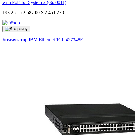
with PoE for System x (6630011)
193 251 р
2 687.00 $
2 451.23 €
Коммутатор IBM Ethernet 1Gb
427348E