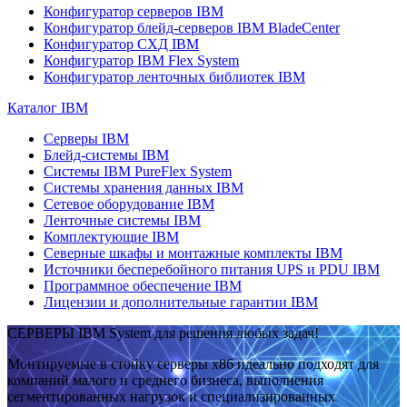
Конфигуратор серверов IBM
Конфигуратор блейд-серверов IBM BladeCenter
Конфигуратор СХД IBM
Конфигуратор IBM Flex System
Конфигуратор ленточных библиотек IBM
Каталог IBM
Серверы IBM
Блейд-системы IBM
Системы IBM PureFlex System
Системы хранения данных IBM
Сетевое оборудование IBM
Ленточные системы IBM
Комплектующие IBM
Северные шкафы и монтажные комплекты IBM
Источники бесперебойного питания UPS и PDU IBM
Программное обеспечение IBM
Лицензии и дополнительные гарантии IBM
СЕРВЕРЫ IBM System для решения любых задач!
Монтируемые в стойку серверы x86 идеально подходят для
компаний малого и среднего бизнеса, выполнения
сегментированных нагрузок и специализированных