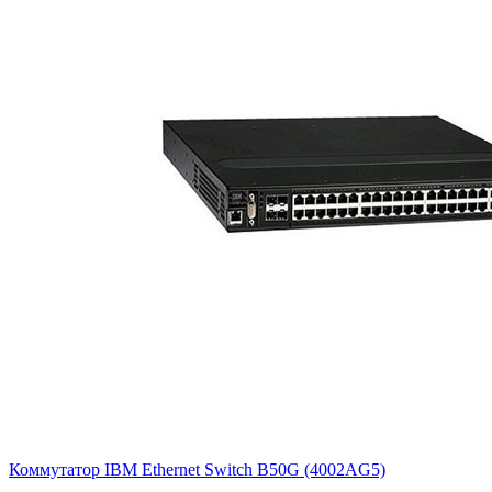
Коммутатор IBM Ethernet Switch B50G (4002AG5)