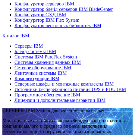
Конфигуратор серверов IBM
Конфигуратор блейд-серверов IBM BladeCenter
Конфигуратор СХД IBM
Конфигуратор IBM Flex System
Конфигуратор ленточных библиотек IBM
Каталог IBM
Серверы IBM
Блейд-системы IBM
Системы IBM PureFlex System
Системы хранения данных IBM
Сетевое оборудование IBM
Ленточные системы IBM
Комплектующие IBM
Северные шкафы и монтажные комплекты IBM
Источники бесперебойного питания UPS и PDU IBM
Программное обеспечение IBM
Лицензии и дополнительные гарантии IBM
СЕРВЕРЫ IBM System для решения любых задач!
Монтируемые в стойку серверы x86 идеально подходят для
компаний малого и среднего бизнеса, выполнения
сегментированных нагрузок и специализированных