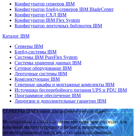
Конфигуратор серверов IBM
Конфигуратор блейд-серверов IBM BladeCenter
Конфигуратор СХД IBM
Конфигуратор IBM Flex System
Конфигуратор ленточных библиотек IBM
Каталог IBM
Серверы IBM
Блейд-системы IBM
Системы IBM PureFlex System
Системы хранения данных IBM
Сетевое оборудование IBM
Ленточные системы IBM
Комплектующие IBM
Северные шкафы и монтажные комплекты IBM
Источники бесперебойного питания UPS и PDU IBM
Программное обеспечение IBM
Лицензии и дополнительные гарантии IBM
СЕРВЕРЫ IBM System для решения любых задач!
Монтируемые в стойку серверы x86 идеально подходят для
компаний малого и среднего бизнеса, выполнения
сегментированных нагрузок и специализированных