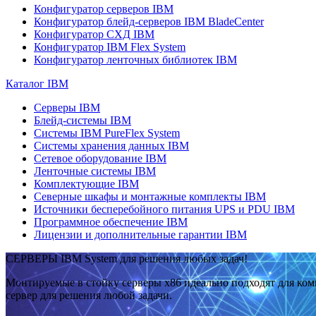
Конфигуратор серверов IBM
Конфигуратор блейд-серверов IBM BladeCenter
Конфигуратор СХД IBM
Конфигуратор IBM Flex System
Конфигуратор ленточных библиотек IBM
Каталог IBM
Серверы IBM
Блейд-системы IBM
Системы IBM PureFlex System
Системы хранения данных IBM
Сетевое оборудование IBM
Ленточные системы IBM
Комплектующие IBM
Северные шкафы и монтажные комплекты IBM
Источники бесперебойного питания UPS и PDU IBM
Программное обеспечение IBM
Лицензии и дополнительные гарантии IBM
СЕРВЕРЫ IBM System для решения любых задач!
Монтируемые в стойку серверы x86 идеально подходят для ко
сервер для решения любой задачи.