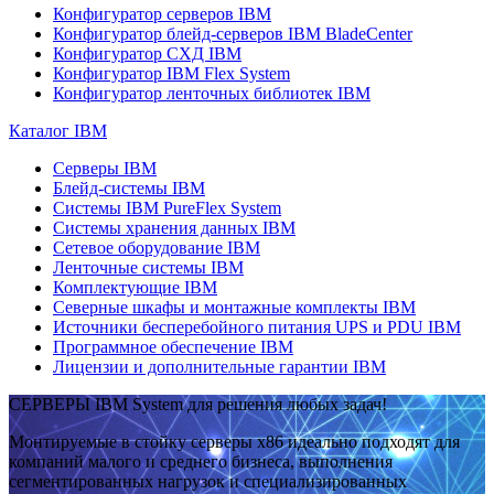
Конфигуратор серверов IBM
Конфигуратор блейд-серверов IBM BladeCenter
Конфигуратор СХД IBM
Конфигуратор IBM Flex System
Конфигуратор ленточных библиотек IBM
Каталог IBM
Серверы IBM
Блейд-системы IBM
Системы IBM PureFlex System
Системы хранения данных IBM
Сетевое оборудование IBM
Ленточные системы IBM
Комплектующие IBM
Северные шкафы и монтажные комплекты IBM
Источники бесперебойного питания UPS и PDU IBM
Программное обеспечение IBM
Лицензии и дополнительные гарантии IBM
СЕРВЕРЫ IBM System для решения любых задач!
Монтируемые в стойку серверы x86 идеально подходят для
компаний малого и среднего бизнеса, выполнения
сегментированных нагрузок и специализированных