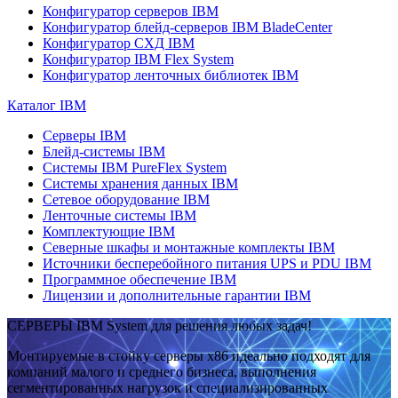
Конфигуратор серверов IBM
Конфигуратор блейд-серверов IBM BladeCenter
Конфигуратор СХД IBM
Конфигуратор IBM Flex System
Конфигуратор ленточных библиотек IBM
Каталог IBM
Серверы IBM
Блейд-системы IBM
Системы IBM PureFlex System
Системы хранения данных IBM
Сетевое оборудование IBM
Ленточные системы IBM
Комплектующие IBM
Северные шкафы и монтажные комплекты IBM
Источники бесперебойного питания UPS и PDU IBM
Программное обеспечение IBM
Лицензии и дополнительные гарантии IBM
СЕРВЕРЫ IBM System для решения любых задач!
Монтируемые в стойку серверы x86 идеально подходят для
компаний малого и среднего бизнеса, выполнения
сегментированных нагрузок и специализированных